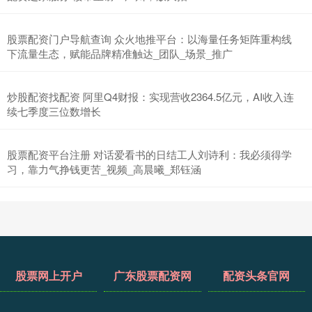
股票配资门户导航查询 众火地推平台：以海量任务矩阵重构线
下流量生态，赋能品牌精准触达_团队_场景_推广
炒股配资找配资 阿里Q4财报：实现营收2364.5亿元，AI收入连
续七季度三位数增长
股票配资平台注册 对话爱看书的日结工人刘诗利：我必须得学
习，靠力气挣钱更苦_视频_高晨曦_郑钰涵
股票网上开户
广东股票配资网
配资头条官网