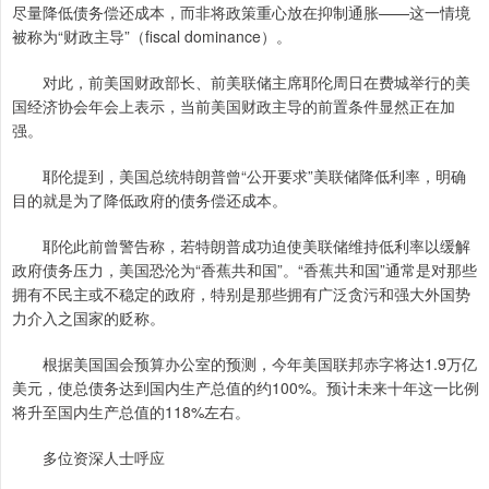
尽量降低债务偿还成本，而非将政策重心放在抑制通胀——这一情境
被称为“财政主导”（fiscal dominance）。
对此，前美国财政部长、前美联储主席耶伦周日在费城举行的美
国经济协会年会上表示，当前美国财政主导的前置条件显然正在加
强。
耶伦提到，美国总统特朗普曾“公开要求”美联储降低利率，明确
目的就是为了降低政府的债务偿还成本。
耶伦此前曾警告称，若特朗普成功迫使美联储维持低利率以缓解
政府债务压力，美国恐沦为“香蕉共和国”。“香蕉共和国”通常是对那些
拥有不民主或不稳定的政府，特别是那些拥有广泛贪污和强大外国势
力介入之国家的贬称。
根据美国国会预算办公室的预测，今年美国联邦赤字将达1.9万亿
美元，使总债务达到国内生产总值的约100%。预计未来十年这一比例
将升至国内生产总值的118%左右。
多位资深人士呼应