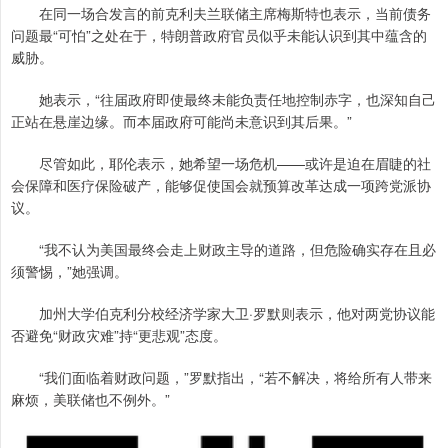
在同一场合发言的前克利夫兰联储主席梅斯特也表示，当前债务
问题最“可怕”之处在于，特朗普政府官员似乎未能认识到其中蕴含的
威胁。
她表示，“往届政府即使最终未能负责任地控制赤字，也深知自己
正站在悬崖边缘。而本届政府可能尚未意识到其后果。”
尽管如此，耶伦表示，她希望一场危机——或许是迫在眉睫的社
会保障和医疗保险破产，能够促使国会就预算改革达成一项跨党派协
议。
“我不认为美国最终会走上财政主导的道路，但危险确实存在且必
须警惕，”她强调。
加州大学伯克利分校经济学家大卫·罗默则表示，他对两党协议能
否避免“财政灾难”持“更悲观”态度。
“我们面临着财政问题，”罗默指出，“若不解决，将给所有人带来
麻烦，美联储也不例外。”