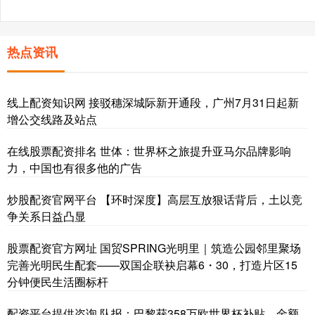
热点资讯
线上配资知识网 接驳穗深城际新开通段，广州7月31日起新
增公交线路及站点
在线股票配资排名 世体：世界杯之旅提升亚马尔品牌影响
力，中国也有很多他的广告
炒股配资官网平台 【环时深度】高层互放狠话背后，土以竞
争关系日益凸显
股票配资官方网址 国贸SPRING光明里｜筑造公园邻里聚场
完善光明民生配套——双国企联袂启幕6・30，打造片区15
分钟便民生活圈标杆
配资平台提供咨询 队报：巴黎获358万欧世界杯补贴，金额