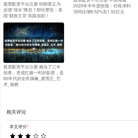
股票配资平台注册 特朗普正为
2025年半年度快报：归母净利
还债“强令”降息？耶伦警告：美
润同比增8.52%至1.52亿元
国“财政主导”风险加剧！
股票配资平台注册 她当了三年
知青，变成红极一时的影星，是
80年代的全民偶像_龚雪正_艺
术_杨桥
相关评论
本文评分
*