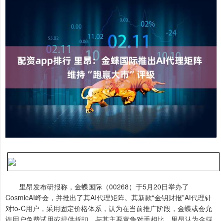
里昂发布研报称，金蝶国际（00268）于5月20日举办了
CosmicAI峰会，并推出了其AI代理矩阵。其新款“金钥财报”AI代理针
对to-C用户，采用固定价格体系，认为在当前推广阶段，金蝶或会允
许用户免费试用或提供折扣。与其主要竞争对手相比，里昂认为金蝶