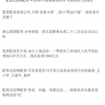
配资信息网配资 申京28+10雷诺新高25分 火箭26分大胜国王
股票配资靠谱公司 川普“变脸大师”，投行“两边打脸”、报告来不
及撕了
唐山股票配资 永创智能：第五届董事会第二十二次会议决议公
告
股票配资官方我 央行上海总部：一季度长三角地区人民币贷款
增加3.67万亿元，同比多增1366亿元
配资信息网配资 日军曾悬赏15万美元追杀这张照片的拍摄者_王
小亭_王家升_轰炸
配资信息网配资 售假、诈骗、泄露信息……检察机关办案发现
电商这些“坑”