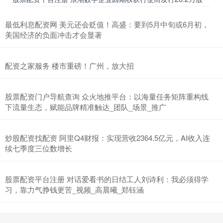
最低利息配资网 美元还会贬值！高盛：要到5月中旬或6月初，
美国经济的负面冲击才会显著
配资之家服务 楼市重磅！广州，放大招
股票配资门户导航查询 众火地推平台：以海量任务矩阵重构线
下流量生态，赋能品牌精准触达_团队_场景_推广
炒股配资找配资 阿里Q4财报：实现营收2364.5亿元，AI收入连
续七季度三位数增长
股票配资平台注册 对话爱看书的日结工人刘诗利：我必须得学
习，靠力气挣钱更苦_视频_高晨曦_郑钰涵