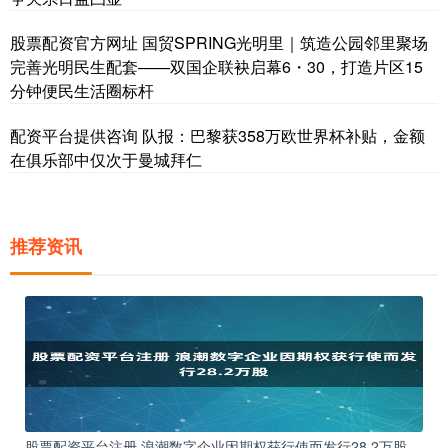
股票配资官方网址 国贸SPRING光明里｜筑造公园邻里聚场
完善光明民生配套——双国企联袂启幕6・30，打造片区15
分钟便民生活圈标杆
配资平台提供咨询 队报：巴黎获358万欧世界杯补贴，金额
在俱乐部中仅次于曼城拜仁
推荐资讯
股票配资平台注册 浪潮数字企业因期权获行使而发行28.2万股